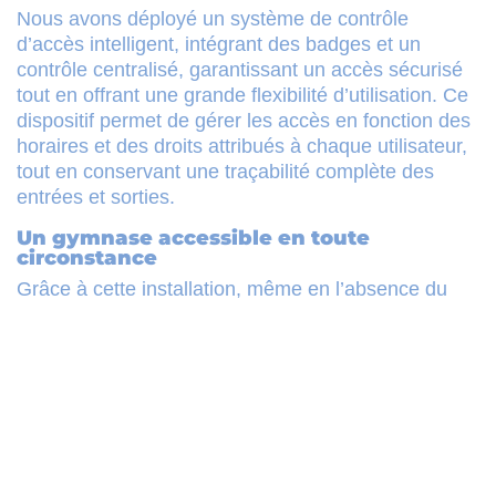
Nous avons déployé un système de contrôle
d’accès intelligent, intégrant des badges et un
contrôle centralisé, garantissant un accès sécurisé
tout en offrant une grande flexibilité d’utilisation. Ce
dispositif permet de gérer les accès en fonction des
horaires et des droits attribués à chaque utilisateur,
tout en conservant une traçabilité complète des
entrées et sorties.
Un gymnase accessible en toute
circonstance
Grâce à cette installation, même en l’absence du
gardien, les adhérents peuvent continuer à pratiquer
leur activité sportive en toute simplicité. Les
responsables de sections disposent d’un outil
efficace pour gérer les flux d’usagers, sans
contrainte liée à la présence permanente d’un
personnel dédié à l’ouverture et à la fermeture des
locaux.