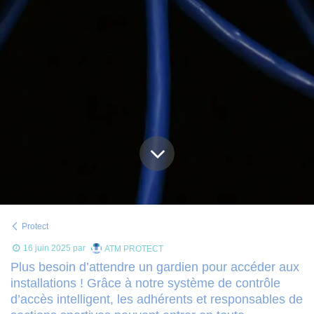
Protect
16 juin 2025
par
ATM PROTECT
Plus besoin d’attendre un gardien pour accéder aux
installations ! Grâce à notre système de contrôle
d’accès intelligent, les adhérents et responsables de