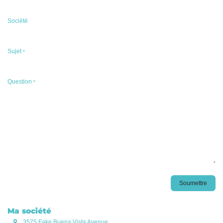
Société
Sujet
*
Question
*
Soumettre
Ma société
3575 Fake Buena Vista Avenue