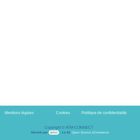
Mentions légales
Cookies
​Politique de confidentialité
Copyright © ATM-CONNECT
Généré par
- Le #1
Open Source eCommerce