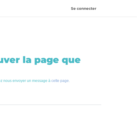
Se connecter
4
uver la page que
llez nous envoyer un message à
cette page
.