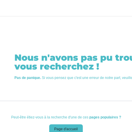
utique
Blog
Aide
Recrutement
Contactez-nous
Erreur 40
Nous n'avons pas pu tro
vous recherchez !
Pas de panique.
Si vous pensez que c'est une erreur de notre part, veui
Peut-être étiez-vous à la recherche d'une de ces
pages populaires ?
Page d'accueil