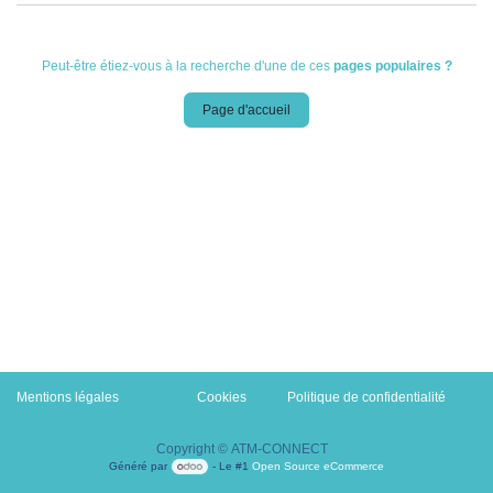
Peut-être étiez-vous à la recherche d'une de ces
pages populaires ?
Page d'accueil
Mentions légales
Cookies
​Politique de confidentialité
Copyright © ATM-CONNECT
Généré par
- Le #1
Open Source eCommerce