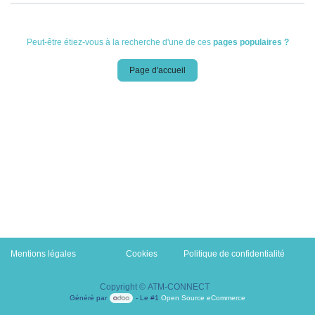
Peut-être étiez-vous à la recherche d'une de ces
pages populaires ?
Page d'accueil
Mentions légales
Cookies
​Politique de confidentialité
Copyright © ATM-CONNECT
Généré par
- Le #1
Open Source eCommerce